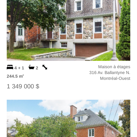
Maison à étages
4 + 1
2
316 Av. Ballantyne N.
244.5 m
2
Montréal-Ouest
1 349 000 $