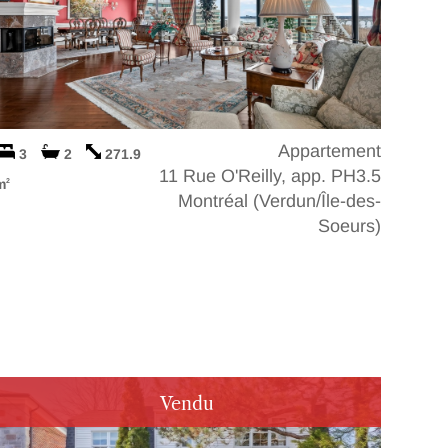
Appartement
3
2
271.9
11 Rue O'Reilly, app. PH3.5
m
2
Montréal (Verdun/Île-des-
Soeurs)
Vendu