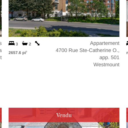
s
Appartement
3
2
a
4700 Rue Ste-Catherine O.,
2657.6 pi
2
t
app. 501
Westmount
Vendu