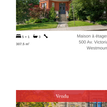
Maison à étage
5 + 1
3
500 Av. Victori
307.5 m
2
Westmoun
Vendu