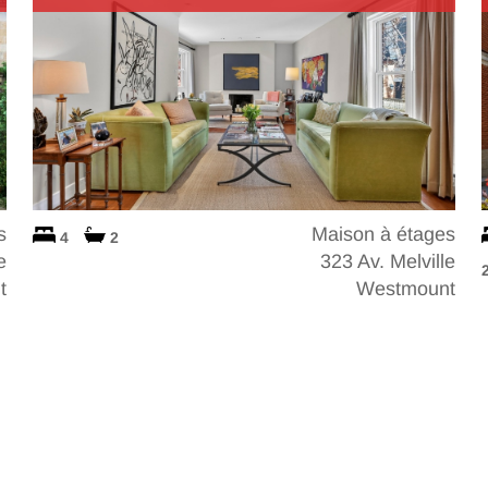
s
Maison à étages
4
2
e
323 Av. Melville
t
Westmount