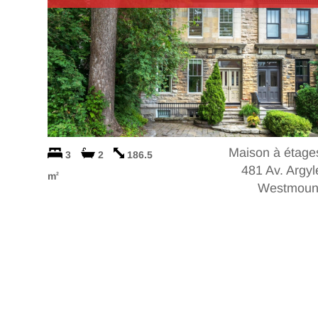
Maison à étage
3
2
186.5
481 Av. Argyl
m
2
Westmoun