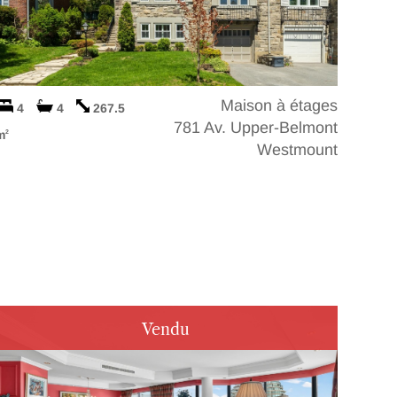
Maison à étages
4
4
267.5
781 Av. Upper-Belmont
m
2
Westmount
Vendu