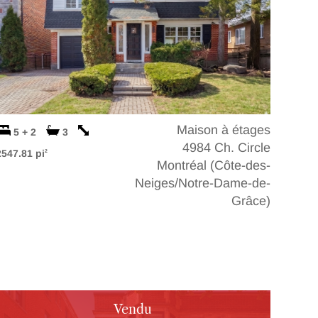
Maison à étages
5 + 2
3
4984 Ch. Circle
2547.81 pi
2
Montréal (Côte-des-
Neiges/Notre-Dame-de-
Grâce)
Vendu