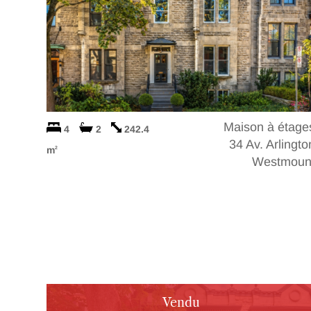
Maison à étage
4
2
242.4
34 Av. Arlingto
m
2
Westmoun
Vendu