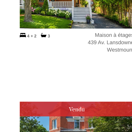
Maison à étage
4 + 2
3
439 Av. Lansdown
Westmoun
Vendu