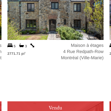
s
Maison à étages
5
3
n
4 Rue Redpath-Row
2771.71 pi
2
t
Montréal (Ville-Marie)
Vendu