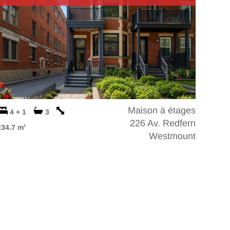
Maison à étages
4 + 1
3
226 Av. Redfern
234.7 m
2
Westmount