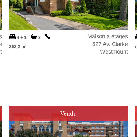
s
Maison à étages
4 + 1
3
e
527 Av. Clarke
262.2 m
2
t
Westmount
Vendu