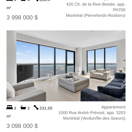
420 Ch. de la Rive-Boisée, app.
m
2
PH700
Montréal (Pierrefonds-Roxboro)
3 998 000 $
Appartement
3
3
231.05
1000 Rue André-Prévost, app. 3203
m
2
Montréal (Verdun/Île-des-Soeurs)
3 098 000 $