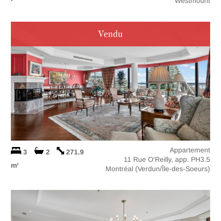
Westmount
Vendu
Appartement
3
2
271.9
11 Rue O'Reilly, app. PH3.5
m
2
Montréal (Verdun/Île-des-Soeurs)