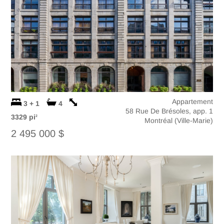
Appartement
3 + 1
4
58 Rue De Brésoles, app. 1
3329 pi
2
Montréal (Ville-Marie)
2 495 000 $