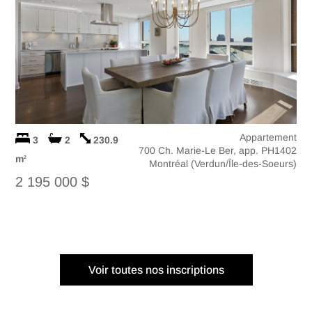
Appartement
3
2
230.9
700 Ch. Marie-Le Ber, app. PH1402
m
2
Montréal (Verdun/Île-des-Soeurs)
2 195 000 $
Voir toutes nos inscriptions