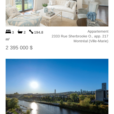
Appartement
3
2
194.8
2333 Rue Sherbrooke O., app. 217
m
2
Montréal (Ville-Marie)
2 395 000 $