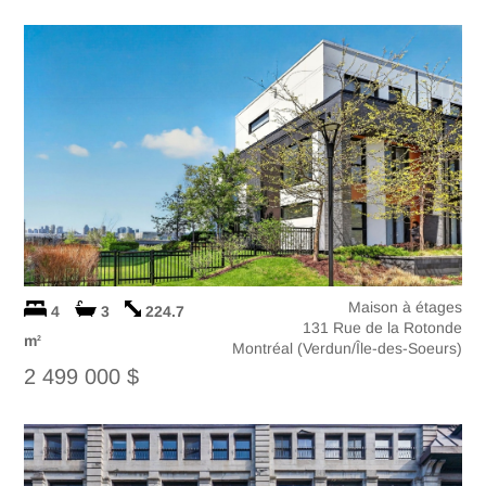
Maison à étages
4
3
224.7
131 Rue de la Rotonde
m
2
Montréal (Verdun/Île-des-Soeurs)
2 499 000 $