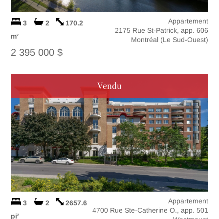
Appartement
3
2
170.2
2175 Rue St-Patrick, app. 606
m
2
Montréal (Le Sud-Ouest)
2 395 000 $
Vendu
Appartement
3
2
2657.6
4700 Rue Ste-Catherine O., app. 501
pi
2