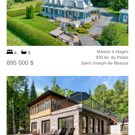
Maison à étages
4
2
930 Av. du Palais
895 000 $
Saint-Joseph-de-Beauce