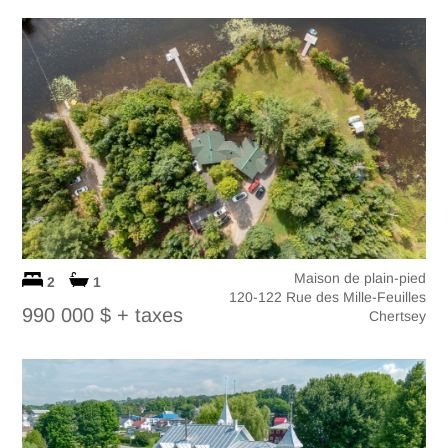
Maison de plain-pied
2
1
120-122 Rue des Mille-Feuilles
990 000 $
+ taxes
Chertsey