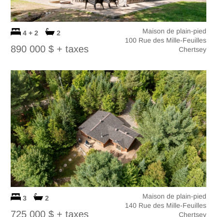
Maison de plain-pied
4 + 2
2
100 Rue des Mille-Feuilles
890 000 $
+ taxes
Chertsey
Maison de plain-pied
3
2
140 Rue des Mille-Feuilles
725 000 $
+ taxes
Chertsey