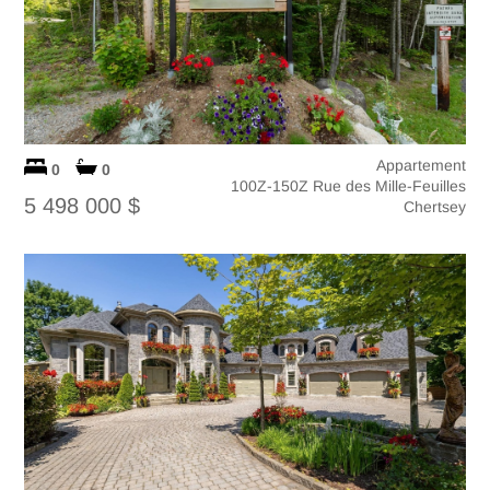
Appartement
0
0
100Z-150Z Rue des Mille-Feuilles
5 498 000 $
Chertsey