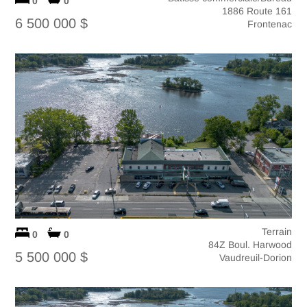
0
0
1886 Route 161
6 500 000 $
Frontenac
Terrain
0
0
84Z Boul. Harwood
5 500 000 $
Vaudreuil-Dorion