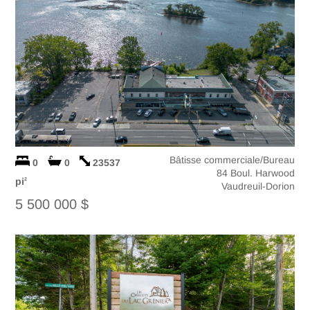
Bâtisse commerciale/Bureau
0
0
23537
84 Boul. Harwood
pi
2
Vaudreuil-Dorion
5 500 000 $