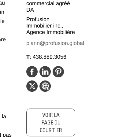
au
commercial agréé
DA
in
Profusion
le
Immobilier inc.,
Agence Immobilière
are
plarin@profusion.global
T
:
438.889.3056
VOIR LA
 la
PAGE DU
COURTIER
t pas