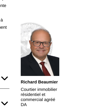
ente
 à
ment
Richard Beaumier
Courtier immobilier
résidentiel et
commercial agréé
DA