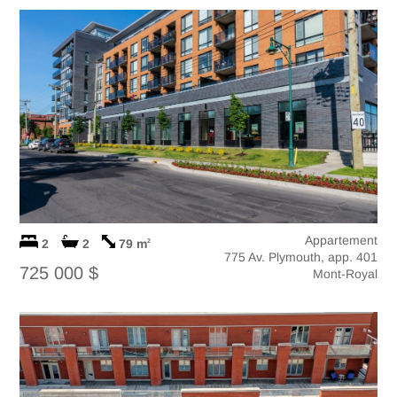
Appartement
2
2
79 m
2
775 Av. Plymouth, app. 401
725 000 $
Mont-Royal