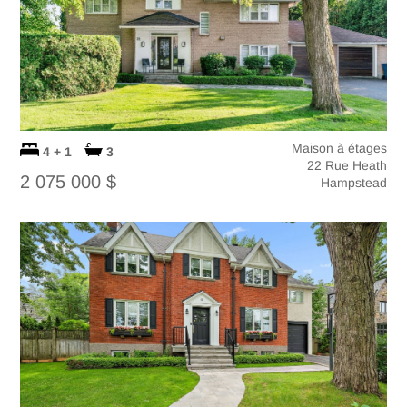
Maison à étages
4 + 1
3
22 Rue Heath
2 075 000 $
Hampstead