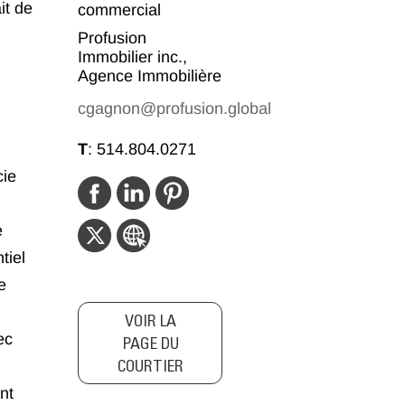
it de
commercial
Profusion
Immobilier inc.,
Agence Immobilière
cgagnon@profusion.global
T
:
514.804.0271
cie
e
tiel
e
VOIR LA
ec
PAGE DU
COURTIER
nt