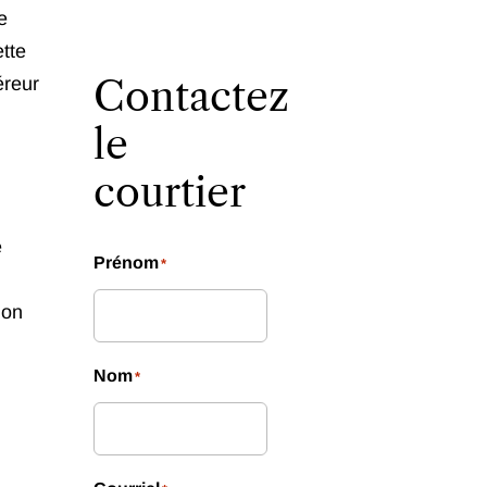
e
tte
Contactez
éreur
le
courtier
e
Prénom
*
ion
Nom
*