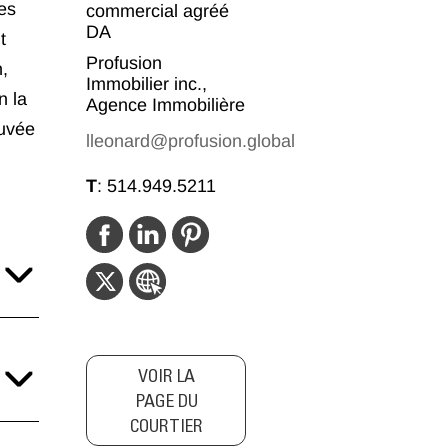
es
commercial agréé
DA
t
Profusion
,
Immobilier inc.,
n la
Agence Immobilière
ouvée
lleonard@profusion.global
T
:
514.949.5211
VOIR LA
PAGE DU
COURTIER