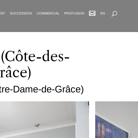
Recherche avancée
ENT
SUCCESSION
COMMERCIAL
PROFUSION
EN
 (Côte-des-
râce)
otre-Dame-de-Grâce)