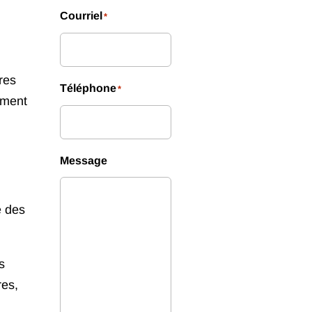
Courriel
*
res
Téléphone
*
tement
Message
e des
s
res,