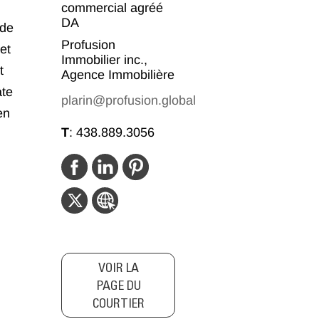
commercial agréé
DA
 de
Profusion
et
Immobilier inc.,
t
Agence Immobilière
ate
plarin@profusion.global
en
T
:
438.889.3056
VOIR LA
PAGE DU
COURTIER