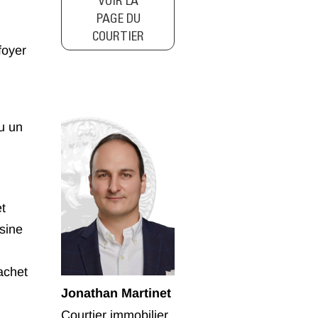
VOIR LA
PAGE DU
COURTIER
foyer
ou un
t
sine
achet
Jonathan Martinet
Courtier immobilier