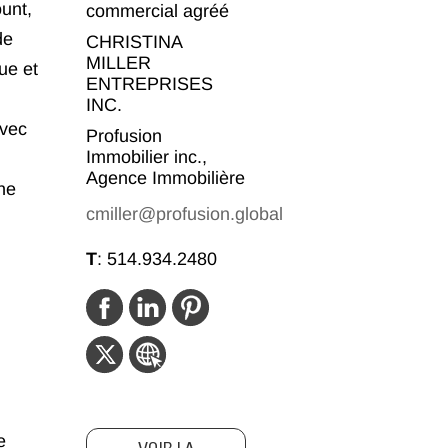
unt,
commercial agréé
de
CHRISTINA
MILLER
ue et
ENTREPRISES
INC.
avec
Profusion
Immobilier inc.,
Agence Immobilière
ne
cmiller@profusion.global
T
:
514.934.2480
e