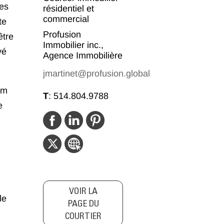
es
résidentiel et
commercial
te
Profusion
être
Immobilier inc.,
vé
Agence Immobilière
jmartinet@profusion.global
ym
T
:
514.804.9788
e
VOIR LA
le
PAGE DU
COURTIER