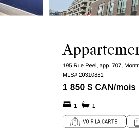
Apparteme
195 Rue Peel, app. 707, Montr
MLS# 20310881
1 850 $ CAN/mois
1
1
VOIR LA CARTE