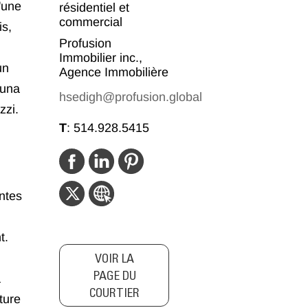
'une
résidentiel et
commercial
is,
Profusion
Immobilier inc.,
un
Agence Immobilière
auna
hsedigh@profusion.global
zzi.
T
:
514.928.5415
ntes
t.
VOIR LA
PAGE DU
à
COURTIER
ture