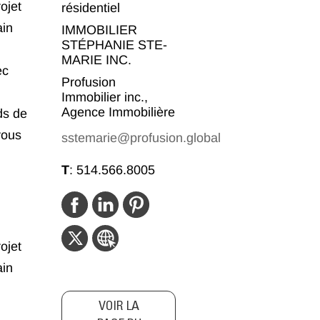
ojet
résidentiel
ain
IMMOBILIER
STÉPHANIE STE-
MARIE INC.
ec
Profusion
Immobilier inc.,
Agence Immobilière
ds de
vous
sstemarie@profusion.global
T
:
514.566.8005
ojet
ain
VOIR LA