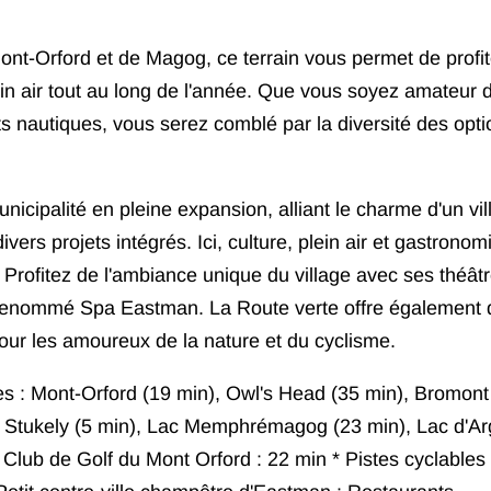
nt-Orford et de Magog, ce terrain vous permet de profit
ein air tout au long de l'année. Que vous soyez amateur 
s nautiques, vous serez comblé par la diversité des opti
cipalité en pleine expansion, alliant le charme d'un vil
vers projets intégrés. Ici, culture, plein air et gastronom
rofitez de l'ambiance unique du village avec ses théâtr
le renommé Spa Eastman. La Route verte offre également 
pour les amoureux de la nature et du cyclisme.
les : Mont-Orford (19 min), Owl's Head (35 min), Bromont
ac Stukely (5 min), Lac Memphrémagog (23 min), Lac d'Ar
 Club de Golf du Mont Orford : 22 min * Pistes cyclables 