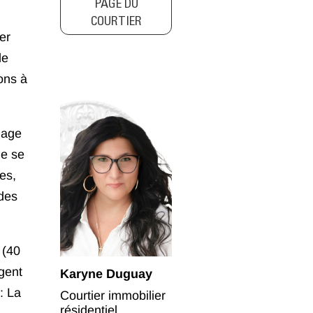
PAGE DU
COURTIER
er
de
ons à
lage
ie se
es,
des
 (40
gent
Karyne Duguay
: La
Courtier immobilier
résidentiel