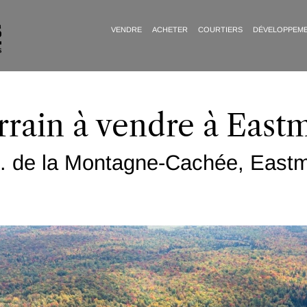
VENDRE
ACHETER
COURTIERS
DÉVELOPPEM
rrain à vendre à East
. de la Montagne-Cachée, East