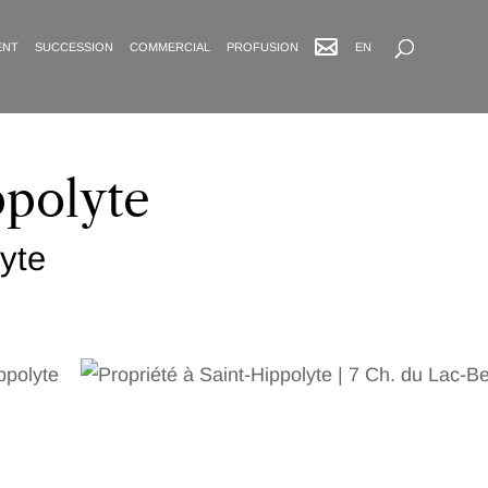
Recherche avancée
ENT
SUCCESSION
COMMERCIAL
PROFUSION
EN
ppolyte
yte