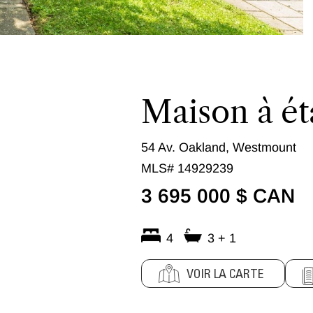
Maison à ét
54 Av. Oakland, Westmount
MLS# 14929239
3 695 000 $ CAN
4
3 + 1
VOIR LA CARTE