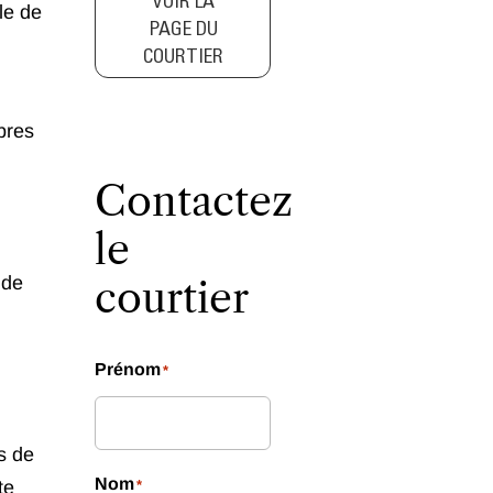
VOIR LA
le de
PAGE DU
COURTIER
bres
Contactez
le
 de
courtier
Prénom
*
s de
Nom
te
*