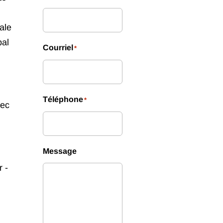
ale
pal
Courriel
*
Téléphone
*
vec
Message
 -