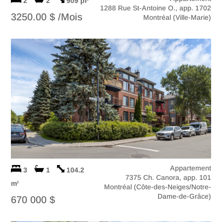
2
2
909 pi
1288 Rue St-Antoine O., app. 1702
3250.00 $ /Mois
Montréal (Ville-Marie)
Appartement
3
1
104.2
7375 Ch. Canora, app. 101
m
2
Montréal (Côte-des-Neiges/Notre-
Dame-de-Grâce)
670 000 $